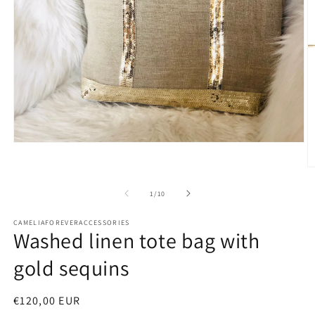
Ouvrir
le
média
Ou
1
le
dans
m
de
1
/
10
une
2
fenêtre
d
modale
CAMELIAFOREVERACCESSORIES
u
Washed linen tote bag with
fe
m
gold sequins
Prix
€120,00 EUR