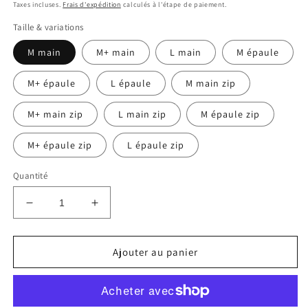
habituel
Taxes incluses.
Frais d'expédition
calculés à l'étape de paiement.
Taille & variations
M main
M+ main
L main
M épaule
M+ épaule
L épaule
M main zip
M+ main zip
L main zip
M épaule zip
M+ épaule zip
L épaule zip
Quantité
Réduire
Augmenter
la
la
quantité
quantité
de
de
Ajouter au panier
Washed
Washed
linen
linen
tote
tote