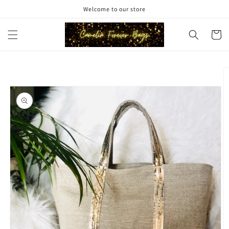
et
Welcome to our store
passer
au
contenu
Panier
Passer aux
informations
produits