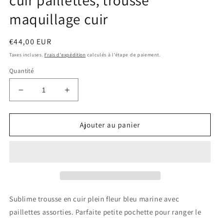
cuir paillettes, trousse
maquillage cuir
Prix
€44,00 EUR
habituel
Taxes incluses.
Frais d'expédition
calculés à l'étape de paiement.
Quantité
Réduire
Augmenter
la
la
quantité
quantité
de
de
Ajouter au panier
Trousse
Trousse
crayons
crayons
cuir,
cuir,
trousse
trousse
cuir
cuir
paillettes,
paillettes,
trousse
trousse
Sublime trousse en cuir plein fleur bleu marine avec
maquillage
maquillage
paillettes assorties. Parfaite petite pochette pour ranger le
cuir
cuir