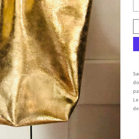
Sa
do
pa
Le
de