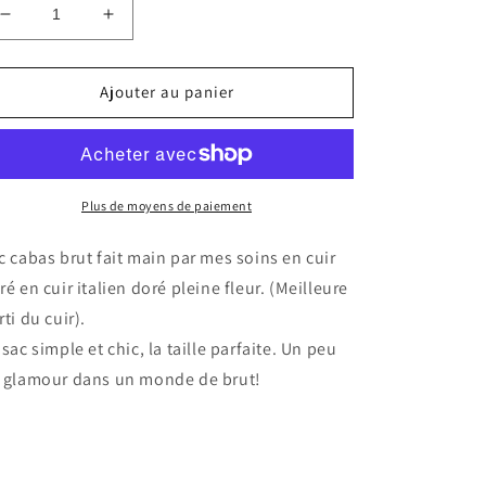
Réduire
Augmenter
la
la
quantité
quantité
de
de
Ajouter au panier
Tote
Tote
bag
bag
en
en
cuir
cuir
doré
doré
Plus de moyens de paiement
c cabas brut fait main par mes soins en cuir
ré en cuir italien doré pleine fleur. (Meilleure
rti du cuir).
 sac simple et chic, la taille parfaite. Un peu
 glamour dans un monde de brut!