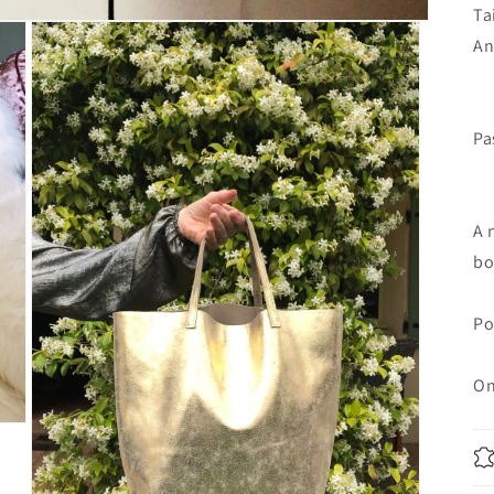
Ta
An
Pa
A 
bo
Po
On