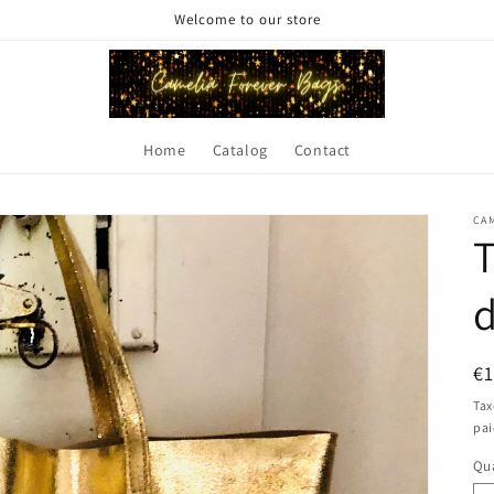
Welcome to our store
Home
Catalog
Contact
CA
T
Pr
€
ha
Tax
pa
Qua