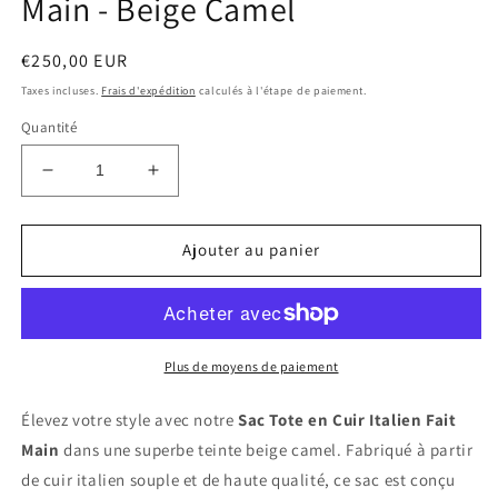
Main - Beige Camel
Prix
€250,00 EUR
habituel
Taxes incluses.
Frais d'expédition
calculés à l'étape de paiement.
Quantité
Réduire
Augmenter
la
la
quantité
quantité
de
de
Ajouter au panier
Sac
Sac
Tote
Tote
en
en
Cuir
Cuir
Italien
Italien
Plus de moyens de paiement
Fait
Fait
Main
Main
Élevez votre style avec notre
Sac Tote en Cuir Italien Fait
-
-
Main
dans une superbe teinte beige camel. Fabriqué à partir
Beige
Beige
de cuir italien souple et de haute qualité, ce sac est conçu
Camel
Camel