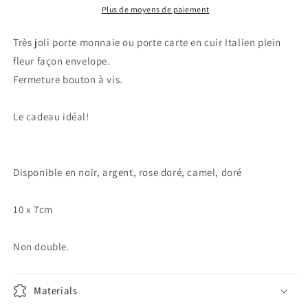
-
-
Plus de moyens de paiement
porte
porte
monnaie
monnaie
Très joli porte monnaie ou porte carte en cuir Italien plein
personnalisé
personnalisé
fleur façon envelope.
-
-
Fermeture bouton à vis.
porte
porte
carte
carte
cuir
cuir
Le cadeau idéal!
-
-
porte
porte
pièce
pièce
cuir
cuir
Disponible en noir, argent, rose doré, camel, doré
-
-
bourse
bourse
10 x 7cm
cuir
cuir
noir
noir
Non double.
Materials