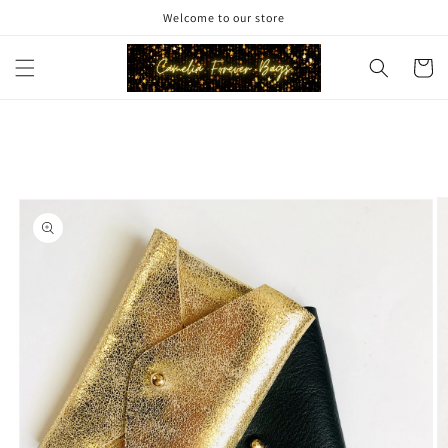
et
Welcome to our store
passer
au
contenu
Panier
Passer aux
informations
produits