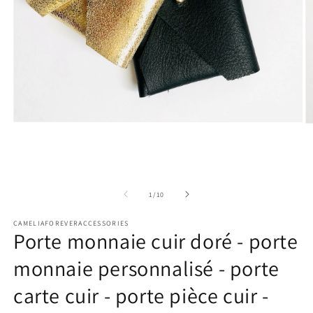
Ouvrir
Ou
le
le
média
m
1
2
dans
d
une
u
fenêtre
fe
de
1
/
10
modale
m
CAMELIAFOREVERACCESSORIES
Porte monnaie cuir doré - porte
monnaie personnalisé - porte
carte cuir - porte pièce cuir -