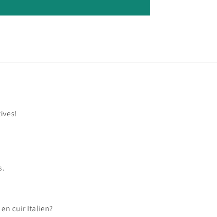
tives!
s.
en cuir Italien?