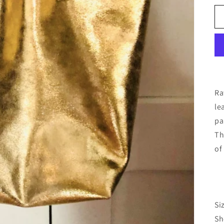
Ra
le
pa
Th
of
Si
Sh