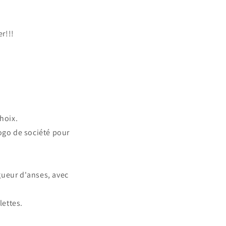
r!!!
.
choix.
logo de société pour
gueur d'anses, avec
lettes.