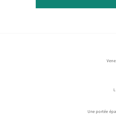
Venez
L
Une portée épau