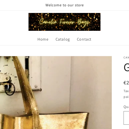
Welcome to our store
Home
Catalog
Contact
CA
G
Pr
€
ha
Tax
pa
Qua