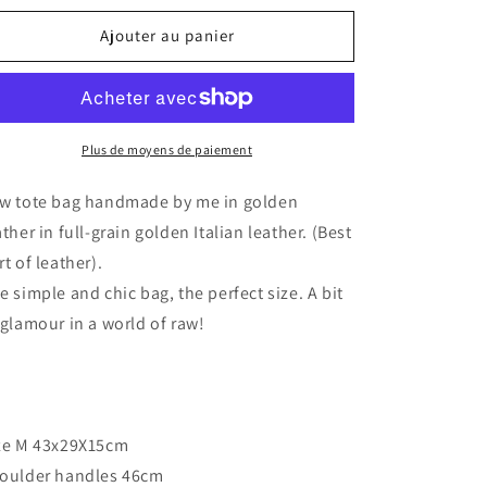
quantité
quantité
de
de
Ajouter au panier
Gold
Gold
leather
leather
tote
tote
Plus de moyens de paiement
w tote bag handmade by me in golden
ather in full-grain golden Italian leather. (Best
rt of leather).
e simple and chic bag, the perfect size. A bit
 glamour in a world of raw!
ze M 43x29X15cm
oulder handles 46cm