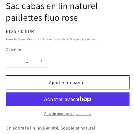
Sac cabas en lin naturel
fe
m
paillettes fluo rose
Prix
€125,00 EUR
habituel
Taxes incluses.
Frais d'expédition
calculés à l'étape de paiement.
Quantité
Réduire
Augmenter
la
la
quantité
quantité
de
de
Ajouter au panier
Sac
Sac
cabas
cabas
en
en
lin
lin
naturel
naturel
Plus de moyens de paiement
paillettes
paillettes
fluo
fluo
On adore le lin lavé en été. Souple et naturel.
rose
rose