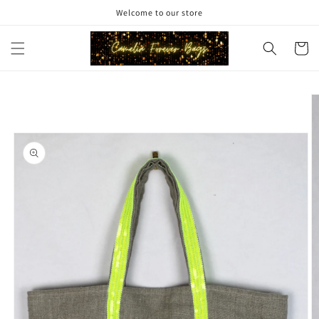
et
Welcome to our store
passer
au
contenu
Panier
Passer aux
informations
produits