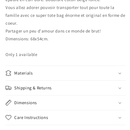
sac
sac
Vous allez adorer pouvoir transporter tout pour toute la
de
de
plage
plage
famille avec ce super tote bag énorme et original en forme de
oversize
oversize
coeur.
en
en
Partager un peu d'amour dans ce monde de brut!
jute
jute
Dimensions: 68x54cm.
et
et
cuir,
cuir,
sac
sac
Only 1 available
boho
boho
XXL,
XXL,
cabas
cabas
Materials
hyper
hyper
grand
grand
porté
porté
Shipping & Returns
épaule
épaule
Dimensions
Care Instructions