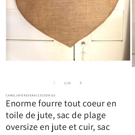
Ouvrir
le
Ou
média
le
1
m
dans
2
de
1
/
10
une
d
fenêtre
u
modale
CAMELIAFOREVERACCESSORIES
fe
Enorme fourre tout coeur en
m
toile de jute, sac de plage
oversize en jute et cuir, sac