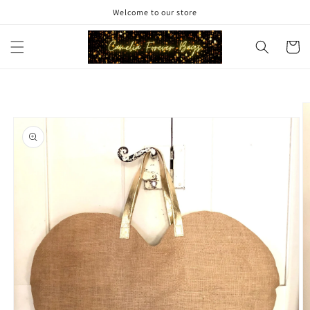
et
Welcome to our store
passer
au
contenu
Panier
Passer aux
informations
produits