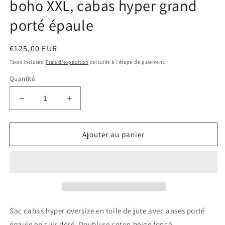
boho XXL, cabas hyper grand
porté épaule
Prix
€125,00 EUR
habituel
Taxes incluses.
Frais d'expédition
calculés à l'étape de paiement.
Quantité
Réduire
Augmenter
la
la
quantité
quantité
de
de
Ajouter au panier
Enorme
Enorme
fourre
fourre
tout
tout
coeur
coeur
en
en
toile
toile
de
de
Sac cabas hyper oversize en toile de jute avec anses porté
jute,
jute,
épaule en cuir doré. Doublure coton beige foncé.