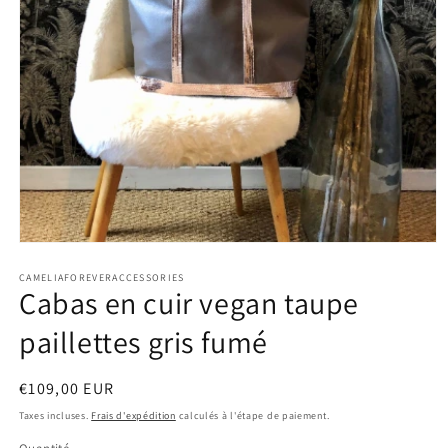
Ouvrir
le
CAMELIAFOREVERACCESSORIES
média
Cabas en cuir vegan taupe
1
dans
une
paillettes gris fumé
fenêtre
modale
Prix
€109,00 EUR
habituel
Taxes incluses.
Frais d'expédition
calculés à l'étape de paiement.