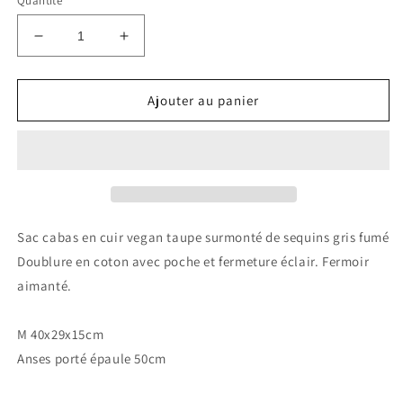
Quantité
Réduire
Augmenter
la
la
quantité
quantité
de
de
Ajouter au panier
Cabas
Cabas
en
en
cuir
cuir
vegan
vegan
taupe
taupe
paillettes
paillettes
gris
gris
Sac cabas en cuir vegan taupe surmonté de sequins gris fumé
fumé
fumé
Doublure en coton avec poche et fermeture éclair. Fermoir
aimanté.
M 40x29x15cm
Anses porté épaule 50cm